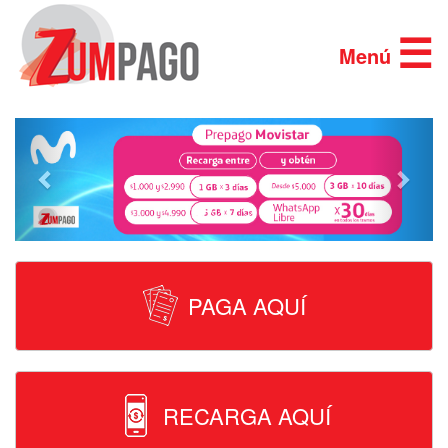
×
×
☰
Menú
Previous
Next
PAGA AQUÍ
RECARGA AQUÍ